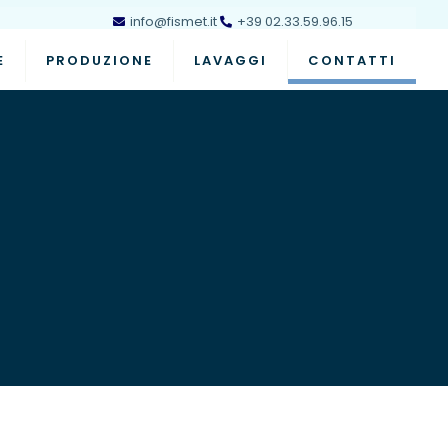
info@fismet.it
+39 02.33.59.96.15
E
PRODUZIONE
LAVAGGI
CONTATTI